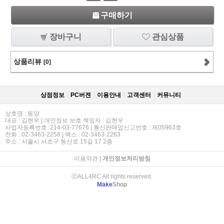
구매하기
장바구니
관심상품
상품리뷰
[0]
상점정보
PC버젼
이용안내
고객센터
커뮤니티
상호명 : 동양
대표 : 김현우 | 개인정보 보호 책임자 : 김현우
사업자등록번호 :214-03-77676 | 통신판매업신고번호 : 제05963호
전화 : 02-3463-2258 | 팩스 : 02-3463-2263
주소 : 서울시 서초구 동산로 15길 17 2층
이용약관
|
개인정보처리방침
ⓒALL4RC All rights reserved.
Make
Shop