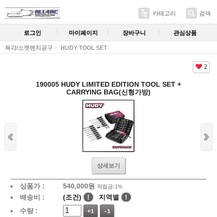
카테고리
검색
로그인
마이페이지
장바구니
관심상품
육각/소켓렌치공구
HUDY TOOL SET
2
190005 HUDY LIMITED EDITION TOOL SET +
CARRYING BAG(신형가방)
상세보기
상품가 :
540,000
원
적립금:1%
배송비 :
(조건)
!
지역별
!
수량 :
+1
-1