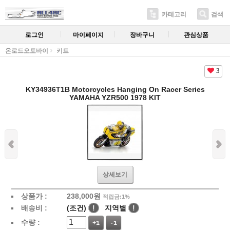
카테고리
검색
로그인
마이페이지
장바구니
관심상품
온로드오토바이
키트
3
KY34936T1B Motorcycles Hanging On Racer Series
YAMAHA YZR500 1978 KIT
상세보기
상품가 :
238,000
원
적립금:1%
배송비 :
(조건)
!
지역별
!
수량 :
+1
-1