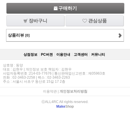
구매하기
장바구니
관심상품
상품리뷰
[0]
상점정보
PC버젼
이용안내
고객센터
커뮤니티
상호명 : 동양
대표 : 김현우 | 개인정보 보호 책임자 : 김현우
사업자등록번호 :214-03-77676 | 통신판매업신고번호 : 제05963호
전화 : 02-3463-2258 | 팩스 : 02-3463-2263
주소 : 서울시 서초구 동산로 15길 17 2층
이용약관
|
개인정보처리방침
ⓒALL4RC All rights reserved.
Make
Shop