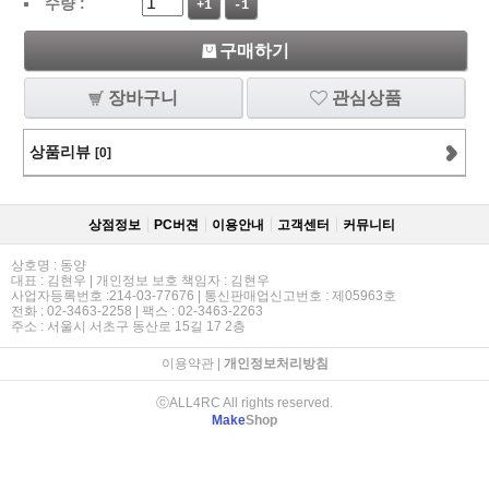
수량 :
+1
-1
구매하기
장바구니
관심상품
상품리뷰
[0]
상점정보
PC버젼
이용안내
고객센터
커뮤니티
상호명 : 동양
대표 : 김현우 | 개인정보 보호 책임자 : 김현우
사업자등록번호 :214-03-77676 | 통신판매업신고번호 : 제05963호
전화 : 02-3463-2258 | 팩스 : 02-3463-2263
주소 : 서울시 서초구 동산로 15길 17 2층
이용약관
|
개인정보처리방침
ⓒALL4RC All rights reserved.
Make
Shop