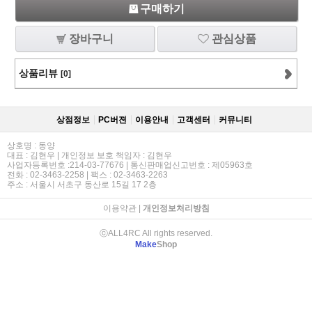
구매하기
장바구니
관심상품
상품리뷰
[0]
상점정보
PC버젼
이용안내
고객센터
커뮤니티
상호명 : 동양
대표 : 김현우 | 개인정보 보호 책임자 : 김현우
사업자등록번호 :214-03-77676 | 통신판매업신고번호 : 제05963호
전화 : 02-3463-2258 | 팩스 : 02-3463-2263
주소 : 서울시 서초구 동산로 15길 17 2층
이용약관
|
개인정보처리방침
ⓒALL4RC All rights reserved.
Make
Shop