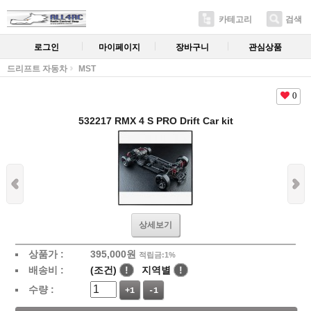
카테고리
검색
로그인
마이페이지
장바구니
관심상품
드리프트 자동차
MST
0
532217 RMX 4 S PRO Drift Car kit
상세보기
상품가 :
395,000
원
적립금:1%
배송비 :
(조건)
!
지역별
!
수량 :
+1
-1