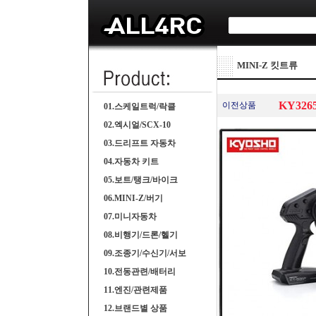
MINI-Z 킷트류
KY3265
이전상품
01.스케일트럭/락클
02.엑시얼/SCX-10
03.드리프트 자동차
04.자동차 키트
05.보트/탱크/바이크
06.MINI-Z/버기
07.미니자동차
08.비행기/드론/헬기
09.조종기/수신기/서보
10.전동관련/배터리
11.엔진/관련제품
12.브랜드별 상품