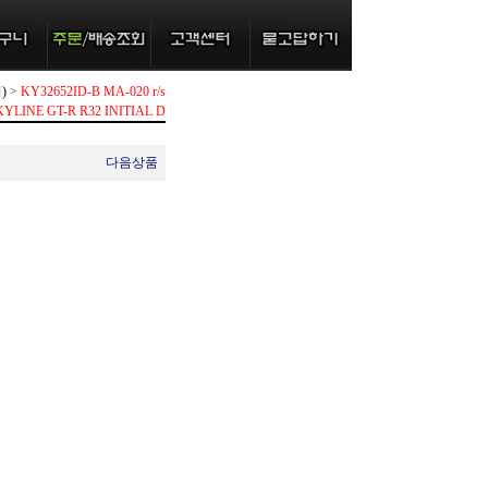
)
>
KY32652ID-B MA-020 r/s
KYLINE GT-R R32 INITIAL D
다음상품