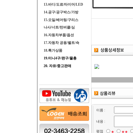
13.바디/도료/타이어/LED
14.공구/공구박스/가방
15.오일/베어링/구리스
나사/너트/턴버클/심
16.자동차부품/옵션
17.자동차 공용/벨트/쇽
18.특가상품
19.미니4구/완구/물총
20. 자유/중고판매
이름 :
내용 :
평점
★
★★