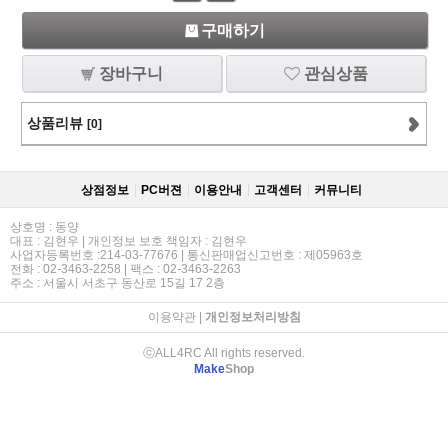
구매하기
장바구니
관심상품
상품리뷰
[0]
상점정보
PC버젼
이용안내
고객센터
커뮤니티
상호명 : 동양
대표 : 김현우 | 개인정보 보호 책임자 : 김현우
사업자등록번호 :214-03-77676 | 통신판매업신고번호 : 제05963호
전화 : 02-3463-2258 | 팩스 : 02-3463-2263
주소 : 서울시 서초구 동산로 15길 17 2층
이용약관
|
개인정보처리방침
ⓒALL4RC All rights reserved.
Make
Shop