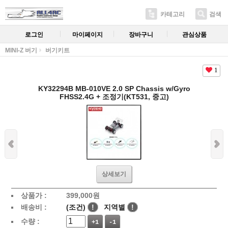
카테고리
검색
로그인
마이페이지
장바구니
관심상품
MINI-Z 버기
버기키트
1
KY32294B MB-010VE 2.0 SP Chassis w/Gyro
FHSS2.4G + 조정기(KT531, 중고)
상세보기
상품가 :
399,000
원
배송비 :
(조건)
!
지역별
!
수량 :
+1
-1