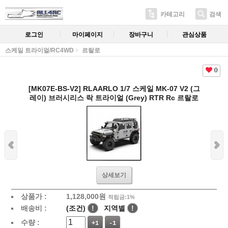
카테고리
검색
로그인
마이페이지
장바구니
관심상품
스케일 트라이얼/RC4WD
르랄로
0
[MK07E-BS-V2] RLAARLO 1/7 스케일 MK-07 V2 (그
레이) 브러시리스 락 트라이얼 (Grey) RTR Rc 르랄로
상세보기
상품가 :
1,128,000
원
적립금:1%
배송비 :
(조건)
!
지역별
!
수량 :
+1
-1