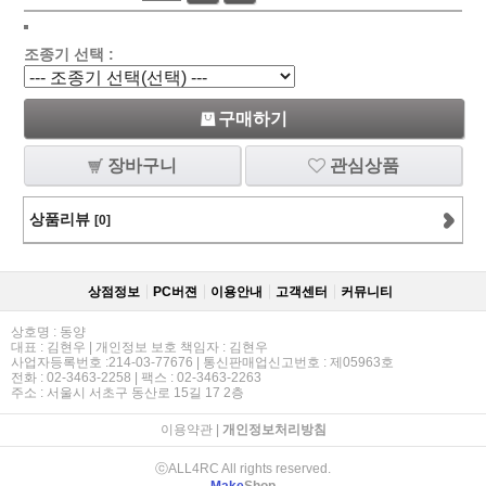
조종기 선택 :
구매하기
장바구니
관심상품
상품리뷰
[0]
상점정보
PC버젼
이용안내
고객센터
커뮤니티
상호명 : 동양
대표 : 김현우 | 개인정보 보호 책임자 : 김현우
사업자등록번호 :214-03-77676 | 통신판매업신고번호 : 제05963호
전화 : 02-3463-2258 | 팩스 : 02-3463-2263
주소 : 서울시 서초구 동산로 15길 17 2층
이용약관
|
개인정보처리방침
ⓒALL4RC All rights reserved.
Make
Shop