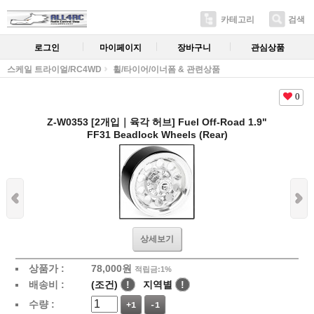
카테고리
검색
로그인
마이페이지
장바구니
관심상품
스케일 트라이얼/RC4WD
휠/타이어/이너폼 & 관련상품
0
Z-W0353 [2개입｜육각 허브] Fuel Off-Road 1.9"
FF31 Beadlock Wheels (Rear)
상세보기
상품가 :
78,000
원
적립금:1%
배송비 :
(조건)
!
지역별
!
수량 :
+1
-1