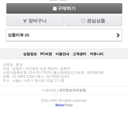
구매하기
장바구니
관심상품
상품리뷰
[0]
상점정보
PC버젼
이용안내
고객센터
커뮤니티
상호명 : 동양
대표 : 김현우 | 개인정보 보호 책임자 : 김현우
사업자등록번호 :214-03-77676 | 통신판매업신고번호 : 제05963호
전화 : 02-3463-2258 | 팩스 : 02-3463-2263
주소 : 서울시 서초구 동산로 15길 17 2층
이용약관
|
개인정보처리방침
ⓒALL4RC All rights reserved.
Make
Shop