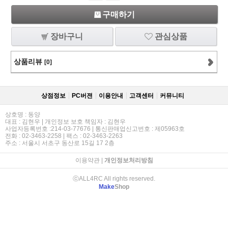
구매하기
장바구니
관심상품
상품리뷰
[0]
상점정보
PC버젼
이용안내
고객센터
커뮤니티
상호명 : 동양
대표 : 김현우 | 개인정보 보호 책임자 : 김현우
사업자등록번호 :214-03-77676 | 통신판매업신고번호 : 제05963호
전화 : 02-3463-2258 | 팩스 : 02-3463-2263
주소 : 서울시 서초구 동산로 15길 17 2층
이용약관
|
개인정보처리방침
ⓒALL4RC All rights reserved.
Make
Shop