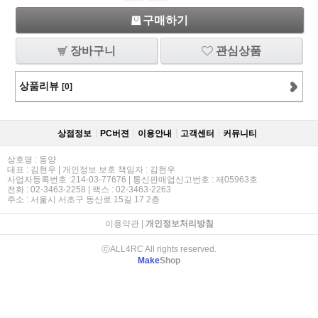
구매하기
장바구니
관심상품
상품리뷰
[0]
상점정보
PC버젼
이용안내
고객센터
커뮤니티
상호명 : 동양
대표 : 김현우 | 개인정보 보호 책임자 : 김현우
사업자등록번호 :214-03-77676 | 통신판매업신고번호 : 제05963호
전화 : 02-3463-2258 | 팩스 : 02-3463-2263
주소 : 서울시 서초구 동산로 15길 17 2층
이용약관
|
개인정보처리방침
ⓒALL4RC All rights reserved.
Make
Shop