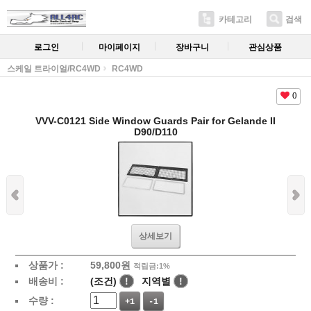
카테고리
검색
로그인
마이페이지
장바구니
관심상품
스케일 트라이얼/RC4WD
RC4WD
0
VVV-C0121 Side Window Guards Pair for Gelande II
D90/D110
상세보기
상품가 :
59,800
원
적립금:1%
배송비 :
(조건)
!
지역별
!
수량 :
+1
-1