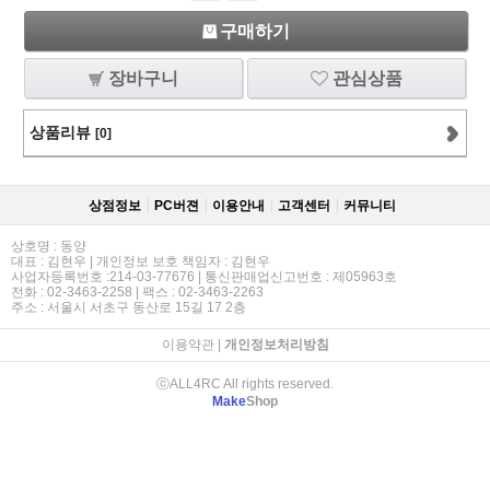
구매하기
장바구니
관심상품
상품리뷰
[0]
상점정보
PC버젼
이용안내
고객센터
커뮤니티
상호명 : 동양
대표 : 김현우 | 개인정보 보호 책임자 : 김현우
사업자등록번호 :214-03-77676 | 통신판매업신고번호 : 제05963호
전화 : 02-3463-2258 | 팩스 : 02-3463-2263
주소 : 서울시 서초구 동산로 15길 17 2층
이용약관
|
개인정보처리방침
ⓒALL4RC All rights reserved.
Make
Shop