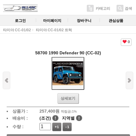
카테고리
검색
로그인
마이페이지
장바구니
관심상품
타미야 CC-01/02
타미야 CC-01/02 트럭
0
58700 1990 Defender 90 (CC-02)
상세보기
상품가 :
257,400
원
적립금:1%
배송비 :
(조건)
!
지역별
!
수량 :
+1
-1