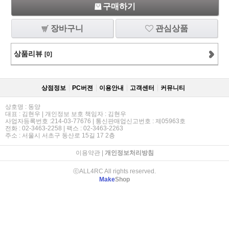
구매하기
장바구니
관심상품
상품리뷰
[0]
상점정보
PC버젼
이용안내
고객센터
커뮤니티
상호명 : 동양
대표 : 김현우 | 개인정보 보호 책임자 : 김현우
사업자등록번호 :214-03-77676 | 통신판매업신고번호 : 제05963호
전화 : 02-3463-2258 | 팩스 : 02-3463-2263
주소 : 서울시 서초구 동산로 15길 17 2층
이용약관
|
개인정보처리방침
ⓒALL4RC All rights reserved.
Make
Shop