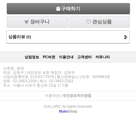
구매하기
장바구니
관심상품
상품리뷰
[0]
상점정보
PC버젼
이용안내
고객센터
커뮤니티
상호명 : 동양
대표 : 김현우 | 개인정보 보호 책임자 : 김현우
사업자등록번호 :214-03-77676 | 통신판매업신고번호 : 제05963호
전화 : 02-3463-2258 | 팩스 : 02-3463-2263
주소 : 서울시 서초구 동산로 15길 17 2층
이용약관
|
개인정보처리방침
ⓒALL4RC All rights reserved.
Make
Shop