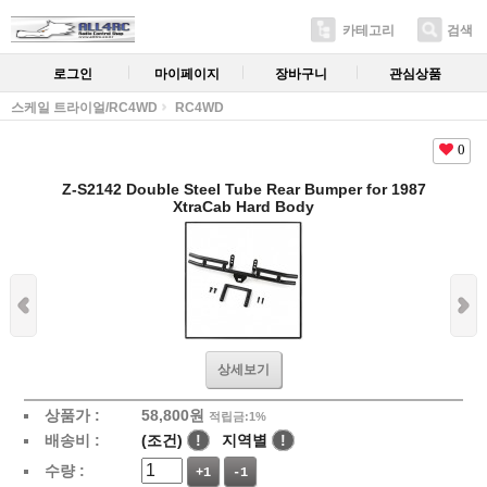
카테고리
검색
로그인
마이페이지
장바구니
관심상품
스케일 트라이얼/RC4WD
RC4WD
0
Z-S2142 Double Steel Tube Rear Bumper for 1987
XtraCab Hard Body
상세보기
상품가 :
58,800
원
적립금:1%
배송비 :
(조건)
!
지역별
!
수량 :
+1
-1