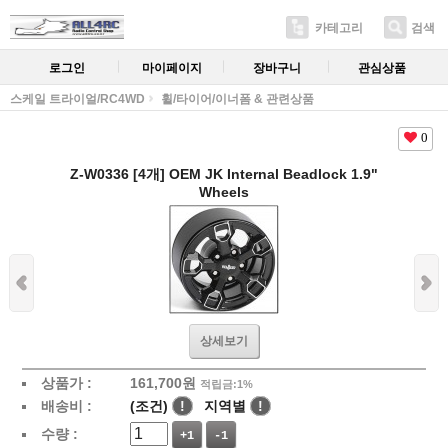
카테고리
검색
로그인
마이페이지
장바구니
관심상품
스케일 트라이얼/RC4WD
휠/타이어/이너폼 & 관련상품
0
Z-W0336 [4개] OEM JK Internal Beadlock 1.9"
Wheels
상세보기
상품가 :
161,700
원
적립금:1%
배송비 :
(조건)
!
지역별
!
수량 :
+1
-1