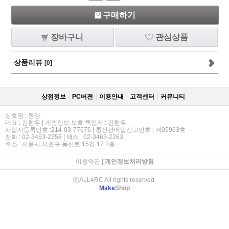
구매하기
장바구니
관심상품
상품리뷰
[0]
상점정보
PC버젼
이용안내
고객센터
커뮤니티
상호명 : 동양
대표 : 김현우 | 개인정보 보호 책임자 : 김현우
사업자등록번호 :214-03-77676 | 통신판매업신고번호 : 제05963호
전화 : 02-3463-2258 | 팩스 : 02-3463-2263
주소 : 서울시 서초구 동산로 15길 17 2층
이용약관
|
개인정보처리방침
ⓒALL4RC All rights reserved.
Make
Shop