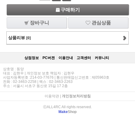
구매하기
장바구니
관심상품
상품리뷰
[0]
상점정보
PC버젼
이용안내
고객센터
커뮤니티
상호명 : 동양
대표 : 김현우 | 개인정보 보호 책임자 : 김현우
사업자등록번호 :214-03-77676 | 통신판매업신고번호 : 제05963호
전화 : 02-3463-2258 | 팩스 : 02-3463-2263
주소 : 서울시 서초구 동산로 15길 17 2층
이용약관
|
개인정보처리방침
ⓒALL4RC All rights reserved.
Make
Shop