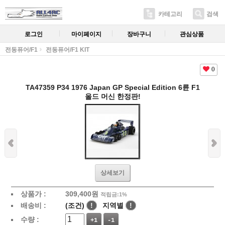
카테고리
검색
로그인
마이페이지
장바구니
관심상품
전동퓨어/F1
전동퓨어/F1 KIT
0
TA47359 P34 1976 Japan GP Special Edition 6륜 F1
올드 머신 한정판!
상세보기
상품가 :
309,400
원
적립금:1%
배송비 :
(조건)
!
지역별
!
수량 :
+1
-1