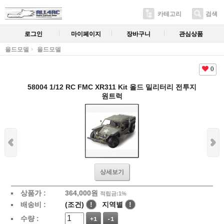
카테고리
검색
로그인
마이페이지
장바구니
관심상품
올드모델
올드모델
0
58004 1/12 RC FMC XR311 Kit 올드 밀리터리 전투지
원트럭
상세보기
상품가 :
364,000
원
적립금:1%
배송비 :
(조건)
!
지역별
!
수량 :
+1
-1