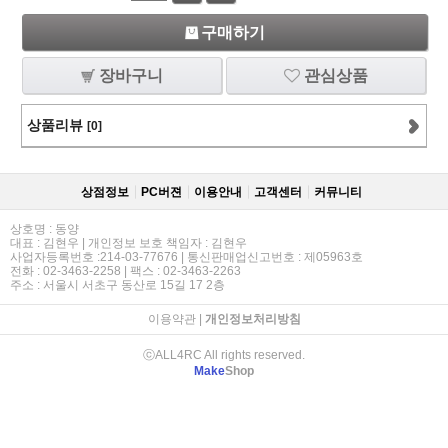
구매하기
장바구니
관심상품
상품리뷰
[0]
상점정보
PC버젼
이용안내
고객센터
커뮤니티
상호명 : 동양
대표 : 김현우 | 개인정보 보호 책임자 : 김현우
사업자등록번호 :214-03-77676 | 통신판매업신고번호 : 제05963호
전화 : 02-3463-2258 | 팩스 : 02-3463-2263
주소 : 서울시 서초구 동산로 15길 17 2층
이용약관
|
개인정보처리방침
ⓒALL4RC All rights reserved.
Make
Shop